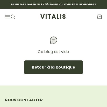
Passer au contenu
RÉSULTATS GARANTIS EN 90 JOURS OU VOUS ÊTES REMBOURSÉ
Vitalis Officiel
Ouvrir la navigation
Ouvrir la recherche
Voir 
Ce blog est vide
Retour à la boutique
NOUS CONTACTER