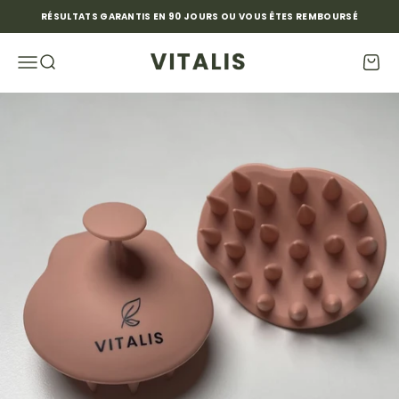
Passer au contenu
RÉSULTATS GARANTIS EN 90 JOURS OU VOUS ÊTES REMBOURSÉ
Vitalis Officiel
Ouvrir la navigation
Ouvrir la recherche
Voir 